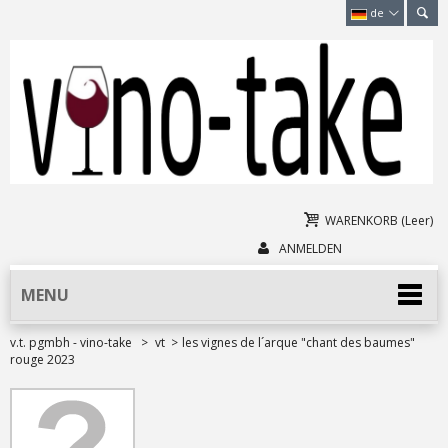
de
WARENKORB
(Leer)
ANMELDEN
MENU
v.t. pgmbh - vino-take
>
vt
>
les vignes de l´arque "chant des baumes"
rouge 2023