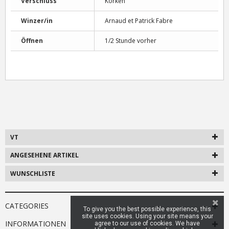
Verschluss
Korken
Winzer/in
Arnaud et Patrick Fabre
Öffnen
1/2 Stunde vorher
VT
ANGESEHENE ARTIKEL
WUNSCHLISTE
CATEGORIES
To give you the best possible experience, this
site uses cookies. Using your site means your
INFORMATIONEN
agree to our use of cookies. We have