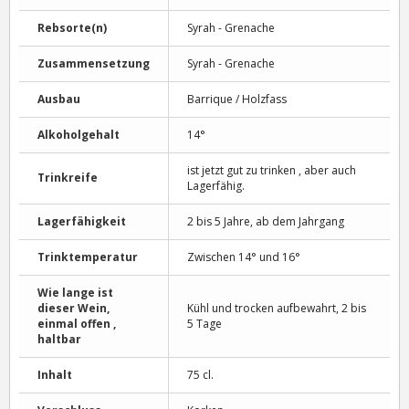
Rebsorte(n)
Syrah - Grenache
Zusammensetzung
Syrah - Grenache
Ausbau
Barrique / Holzfass
Alkoholgehalt
14°
ist jetzt gut zu trinken , aber auch
Trinkreife
Lagerfähig.
Lagerfähigkeit
2 bis 5 Jahre, ab dem Jahrgang
Trinktemperatur
Zwischen 14° und 16°
Wie lange ist
dieser Wein,
Kühl und trocken aufbewahrt, 2 bis
einmal offen ,
5 Tage
haltbar
Inhalt
75 cl.