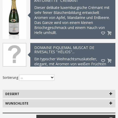
ANTOINETTE" CRÉMANT
Dieser delikate luxemburgische Crémant mit
sehr feiner Bläschenbildung entwickelt
Aromen von Apfel, Mandarine und Erdbeere.
Das Ganze wird von einem kleinen
Briochegeschmack und einem Hauch von
Hefe umhüllt.
12,95 €
DOMAINE PIQUEMAL MUSCAT DE
RIVESALTES "HÉLIOS"...
Ein typischer Weihnachtsmuskateller,
elegant, mit Aromen von weißen Früchten
und weißen Blüten, ein zartes und offenes
Bouquet mit einem schönen Abgang von
Sortierung
Williamsbirne.
13,95 €
DESSERT
WUNSCHLISTE