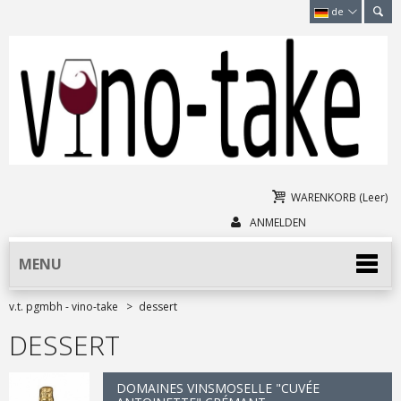
de
WARENKORB
(Leer)
ANMELDEN
MENU
v.t. pgmbh - vino-take
>
dessert
DESSERT
DOMAINES VINSMOSELLE "CUVÉE